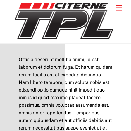
Skip
Back
Men
to
To
content
Top
Officia deserunt mollitia animi, id est
laborum et dolorum fuga. Et harum quidem
rerum facilis est et expedita distinctio.
Nam libero tempore, cum soluta nobis est
eligendi optio cumque nihil impedit quo
minus id quod maxime placeat facere
possimus, omnis voluptas assumenda est,
omnis dolor repellendus. Temporibus
autem quibusdam et aut officiis debitis aut
rerum necessitatibus saepe eveniet ut et