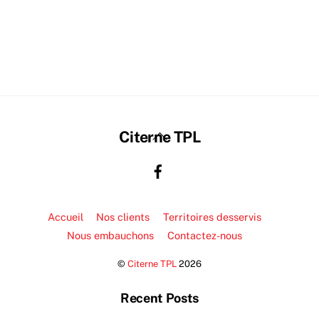
Back
Citerne TPL
To
Top
Accueil
Nos clients
Territoires desservis
Nous embauchons
Contactez-nous
©
Citerne TPL
2026
Recent Posts