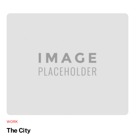
WORK
The City